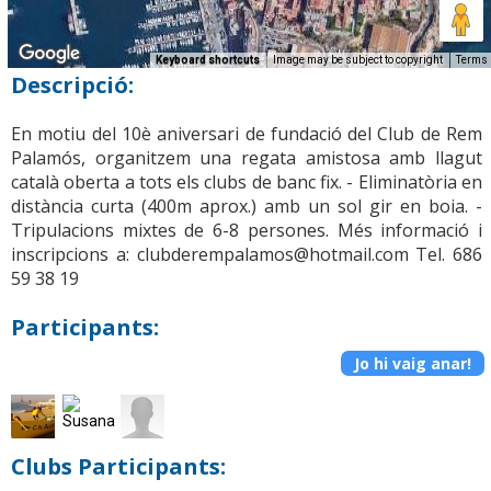
Keyboard shortcuts
Image may be subject to copyright
Terms
Descripció:
En motiu del 10è aniversari de fundació del Club de Rem
Palamós, organitzem una regata amistosa amb llagut
català oberta a tots els clubs de banc fix. - Eliminatòria en
distància curta (400m aprox.) amb un sol gir en boia. -
Tripulacions mixtes de 6-8 persones. Més informació i
inscripcions a: clubderempalamos@hotmail.com Tel. 686
59 38 19
Participants:
Jo hi vaig anar!
Clubs Participants: