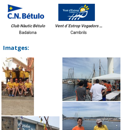
Club Nàutic Bétulo
Vent d´Estrop Vogadors de Cambrils
Badalona
Cambrils
Imatges: