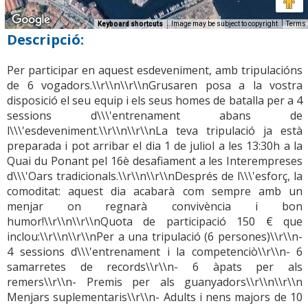
Keyboard shortcuts
Image may be subject to copyright
Terms
Descripció:
Per participar en aquest esdeveniment, amb tripulacións
de 6 vogadors.\\r\\n\\r\\nGrusaren posa a la vostra
disposició el seu equip i els seus homes de batalla per a 4
sessions d\\\'entrenament abans de
l\\\'esdeveniment.\\r\\n\\r\\nLa teva tripulació ja està
preparada i pot arribar el dia 1 de juliol a les 13:30h a la
Quai du Ponant pel 16è desafiament a les Interempreses
d\\\'Oars tradicionals.\\r\\n\\r\\nDesprés de l\\\'esforç, la
comoditat: aquest dia acabarà com sempre amb un
menjar on regnarà convivència i bon
humor!\\r\\n\\r\\nQuota de participació 150 € que
inclou:\\r\\n\\r\\nPer a una tripulació (6 persones)\\r\\n-
4 sessions d\\\'entrenament i la competenciò\\r\\n- 6
samarretes de records\\r\\n- 6 àpats per als
remers\\r\\n- Premis per als guanyadors\\r\\n\\r\\n
Menjars suplementaris\\r\\n- Adults i nens majors de 10