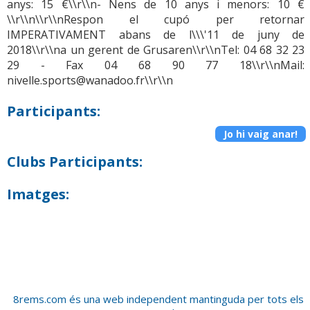
anys: 15 €\\r\\n- Nens de 10 anys i menors: 10 €
\\r\\n\\r\\nRespon el cupó per retornar
IMPERATIVAMENT abans de l\\\'11 de juny de
2018\\r\\na un gerent de Grusaren\\r\\nTel: 04 68 32 23
29 - Fax 04 68 90 77 18\\r\\nMail:
nivelle.sports@wanadoo.fr\\r\\n
Participants:
Jo hi vaig anar!
Clubs Participants:
Imatges:
8rems.com és una web independent mantinguda per tots els