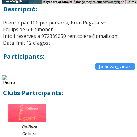
Keyboard shortcuts
Image may be subject to copyright
Terms
Descripció:
Preu sopar 10€ per persona, Preu Regata 5€
Equips de 6 + timoner
Info i reserves a 972389050 rem.colera@gmail.com
Data límit 12 d'agost
Participants:
Jo hi vaig anar!
Clubs Participants:
Colliure
Colliure