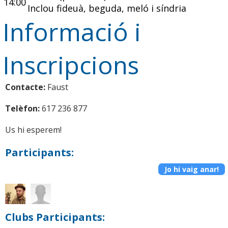
14:00
Inclou fideuà, beguda, meló i síndria
Informació i
Inscripcions
Contacte:
Faust
Telèfon:
617 236 877
Us hi esperem!
Participants:
Jo hi vaig anar!
Clubs Participants: