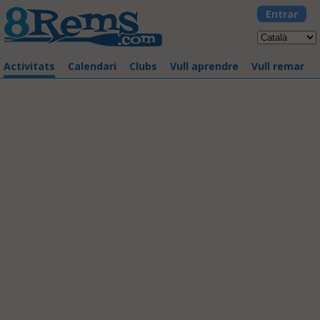
Entrar
Activitats
Calendari
Clubs
Vull aprendre
Vull remar
La Llarga 2017
03/06/2017 - Badalona