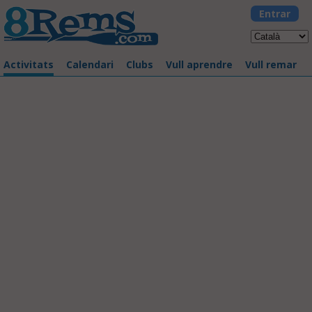
Entrar
Activitats
Calendari
Clubs
Vull aprendre
Vull remar
La Llarga 2017
03/06/2017 - Badalona