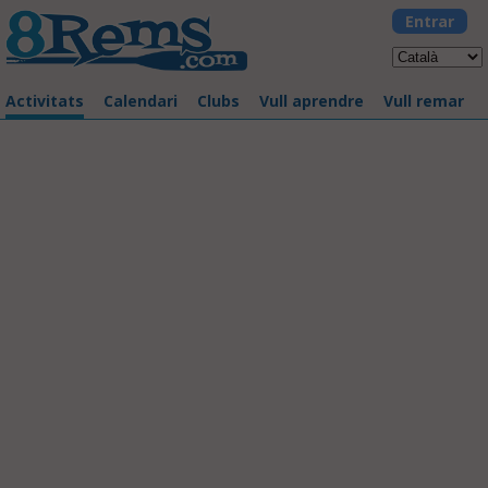
Entrar
Activitats
Calendari
Clubs
Vull aprendre
Vull remar
La Llarga 2017
03/06/2017 - Badalona