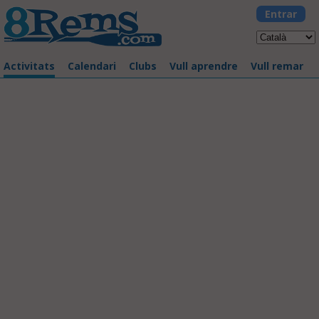
Entrar
Activitats
Calendari
Clubs
Vull aprendre
Vull remar
La Llarga 2017
03/06/2017 - Badalona