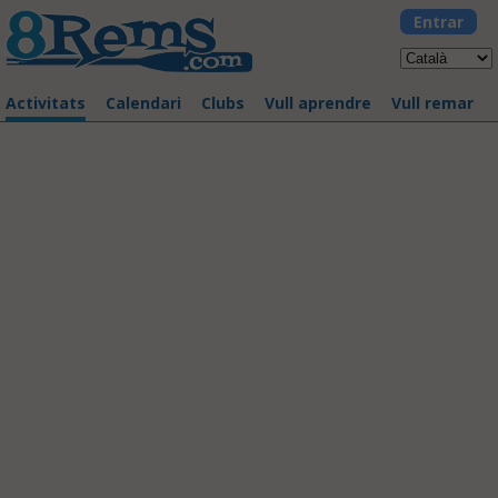
Entrar
Activitats
Calendari
Clubs
Vull aprendre
Vull remar
La Llarga 2017
03/06/2017 - Badalona