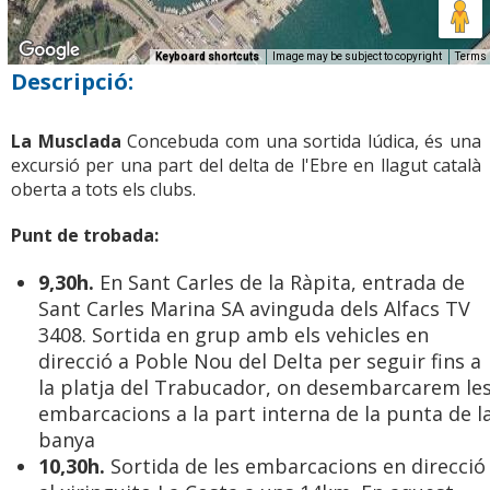
Keyboard shortcuts
Image may be subject to copyright
Terms
Descripció:
La Musclada
Concebuda com una sortida lúdica, és una
excursió per una part del delta de l'Ebre en llagut català
oberta a tots els clubs.
Punt de trobada:
9,30h.
En Sant Carles de la Ràpita, entrada de
Sant Carles Marina SA avinguda dels Alfacs TV
3408. Sortida en grup amb els vehicles en
direcció a Poble Nou del Delta per seguir fins a
la platja del Trabucador, on desembarcarem le
embarcacions a la part interna de la punta de l
banya
10,30h.
Sortida de les embarcacions en direcció