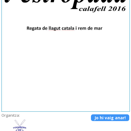
Organitza:
Jo hi vaig anar!