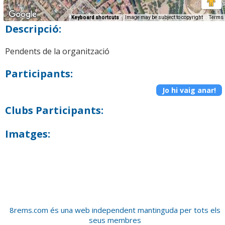
Keyboard shortcuts
Image may be subject to copyright
Terms
Descripció:
Pendents de la organització
Participants:
Jo hi vaig anar!
Clubs Participants:
Imatges:
8rems.com és una web independent mantinguda per tots els
seus membres