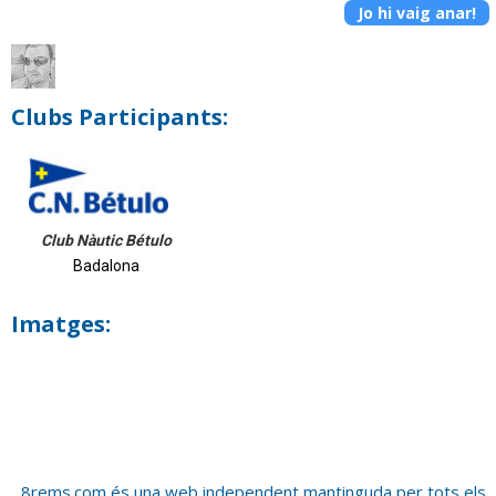
Jo hi vaig anar!
Clubs Participants:
Club Nàutic Bétulo
Badalona
Imatges:
8rems.com és una web independent mantinguda per tots els