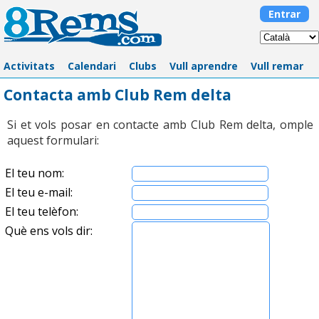
Entrar
Activitats
Calendari
Clubs
Vull aprendre
Vull remar
Contacta amb Club Rem delta
Si et vols posar en contacte amb Club Rem delta, omple
aquest formulari:
El teu nom:
El teu e-mail:
El teu telèfon:
Què ens vols dir: