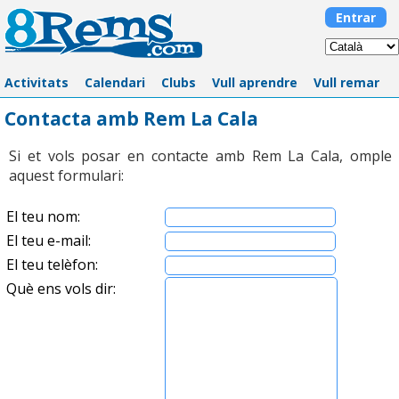
Entrar
Activitats
Calendari
Clubs
Vull aprendre
Vull remar
Contacta amb Rem La Cala
Si et vols posar en contacte amb Rem La Cala, omple
aquest formulari:
El teu nom:
El teu e-mail:
El teu telèfon:
Què ens vols dir: